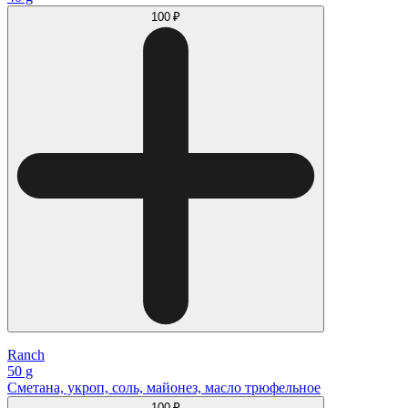
100 ₽
Ranch
50 g
Сметана, укроп, соль, майонез, масло трюфельное
100 ₽