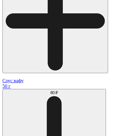
Соус вафу
50 г
80 ₽