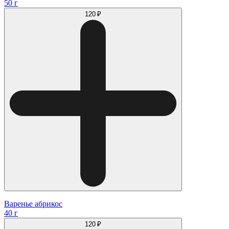
50 г
120 ₽
Варенье абрикос
40 г
120 ₽