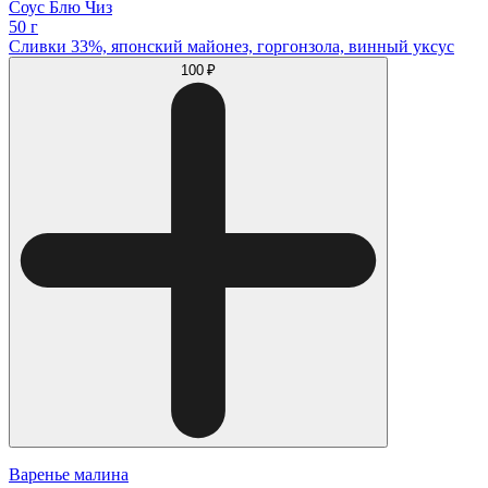
Соус Блю Чиз
50 г
Сливки 33%, японский майонез, горгонзола, винный уксус
100 ₽
Варенье малина