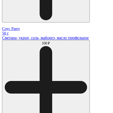
Соус Ранч
50 г
Сметана, укроп, соль, майонез, масло трюфельное
100 ₽