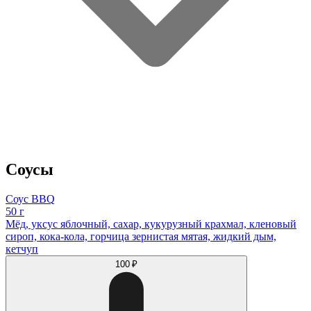
Соусы
Соус BBQ
50 г
Мёд, уксус яблочный, сахар, кукурузный крахмал, кленовый
сироп, кока-кола, горчица зернистая мятая, жидкий дым,
кетчуп
100 ₽