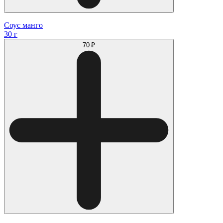
Соус манго
30 г
70 ₽