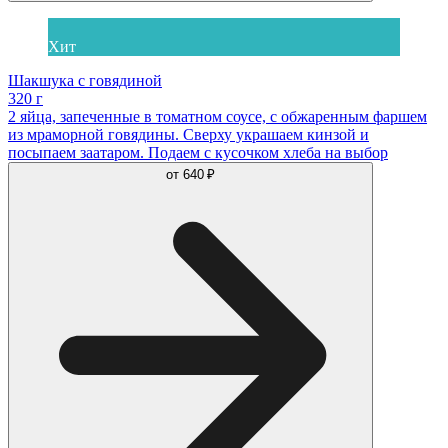
Хит
Шакшука с говядиной
320 г
2 яйца, запеченные в томатном соусе, с обжаренным фаршем
из мраморной говядины. Сверху украшаем кинзой и
посыпаем заатаром. Подаем с кусочком хлеба на выбор
от
640 ₽