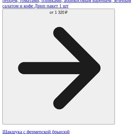
перцем, томатами, оливками, абрикосовым вареньем, зеленым
салатом и кофе Дрип пакет 1 шт
от
1 320 ₽
Шакшука с фермерской брынзой