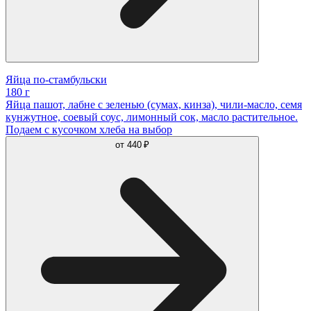
Яйца по-стамбульски
180 г
Яйца пашот, лабне с зеленью (сумах, кинза), чили-масло, семя
кунжутное, соевый соус, лимонный сок, масло растительное.
Подаем с кусочком хлеба на выбор
от
440 ₽