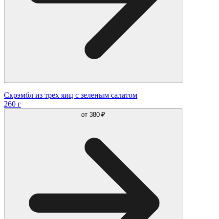
Скрэмбл из трех яиц с зеленым салатом
260 г
от
380 ₽