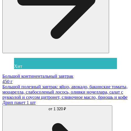
Хит
Большой континентальный завтрак
450 г
Большой полезный завтрак: яйцо, авокадо, бакинские томаты,
моцарелла, слабосоленый лосось, оливки ночеллара, салат с
рукколой и соусом цитронет, сливочное масло, бриошь и кофе
Дрип пакет 1 шт
от
1 320 ₽