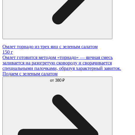
Омлет торнадо из трех яиц с зеленым салатом
150 г
Омлет готовится методом «торнадо» — яичная смесь
заливается на разогретую сковороду и сворачивается
специальными палочками, образуя характерный завиток.
Подаем с зеленым салатом
от
380 ₽