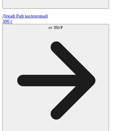
Декаф Раф малиновый
300 г
от
350 ₽