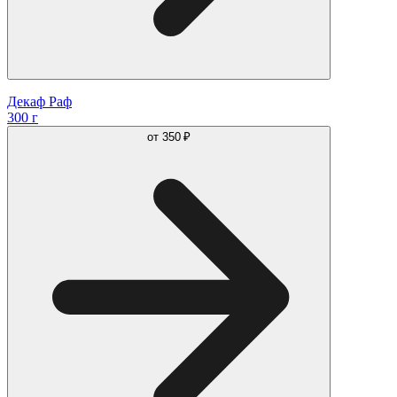
Декаф Раф
300 г
от
350 ₽