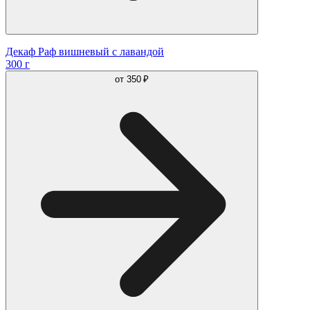
Декаф Раф вишневый с лавандой
300 г
от
350 ₽