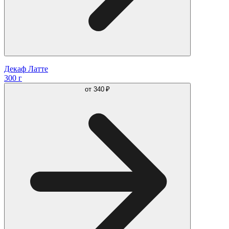
Декаф Латте
300 г
от
340 ₽