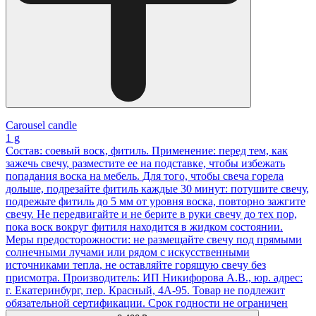
Carousel candle
1 g
Состав: соевый воск, фитиль. Применение: перед тем, как
зажечь свечу, разместите ее на подставке, чтобы избежать
попадания воска на мебель. Для того, чтобы свеча горела
дольше, подрезайте фитиль каждые 30 минут: потушите свечу,
подрежьте фитиль до 5 мм от уровня воска, повторно зажгите
свечу. Не передвигайте и не берите в руки свечу до тех пор,
пока воск вокруг фитиля находится в жидком состоянии.
Меры предосторожности: не размещайте свечу под прямыми
солнечными лучами или рядом с искусственными
источниками тепла, не оставляйте горящую свечу без
присмотра. Производитель: ИП Никифорова А.В., юр. адрес:
г. Екатеринбург, пер. Красный, 4А-95. Товар не подлежит
обязательной сертификации. Срок годности не ограничен