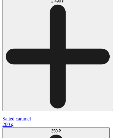
2 490 ₽
Salted caramel
200 g
350 ₽