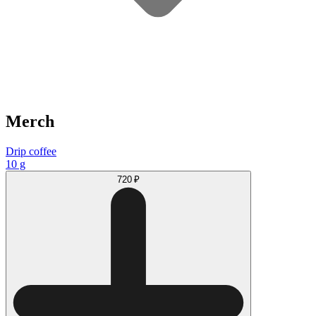
Merch
Drip coffee
10 g
720 ₽