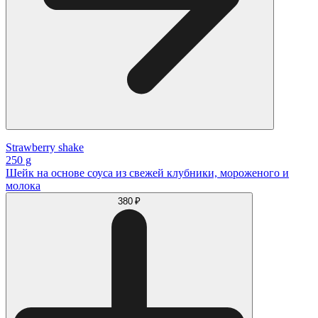
Strawberry shake
250 g
Шейк на основе соуса из свежей клубники, мороженого и
молока
380 ₽